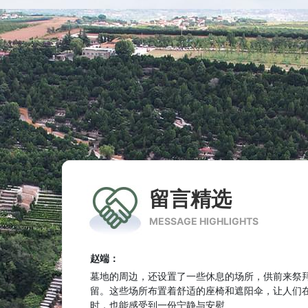
江橙：
墓地的建筑风格和形式也是文化特色的一部分，不
文化传统都有其独特的建筑风格和形式
李云利：
优质的安葬风水和优美的景观环境，是理想的安葬
高萌：
每一块墓碑都如同艺术品般矗立
陈晓军：
留言精选
在这里，人们可以感受到生命的延续与永恒，让那
片宁静的土地上得以传承
MESSAGE HIGHLIGHTS
赵端：
墓地的周边，还设置了一些休息的场所，供前来祭
留。这些场所布置着舒适的座椅和遮阳伞，让人们
时，也能感受到一份宁静与安慰