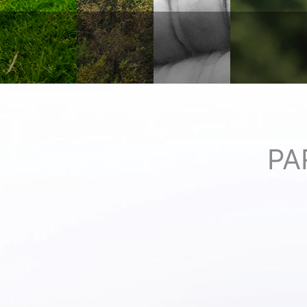
银杏林
喷泉广场
报恩寺
园
more +
more +
more +
m
PA